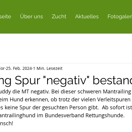
seite
Über uns
Zucht
Aktuelles
Fotogaler
dor
25. Feb. 2024
1 Min. Lesezeit
ing Spur "negativ" bestan
uddy die MT negativ. Bei dieser schweren Mantrailin
im Hund erkennen, ob trotz der vielen Verleitspuren 
s keine Spur der gesuchten Person gibt.  Ab sofort is
antrailinghund im Bundesverband Rettungshunde. 
nsch!