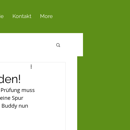
ie
Kontakt
More
den!
g Prüfung muss 
eine Spur 
t Buddy nun 