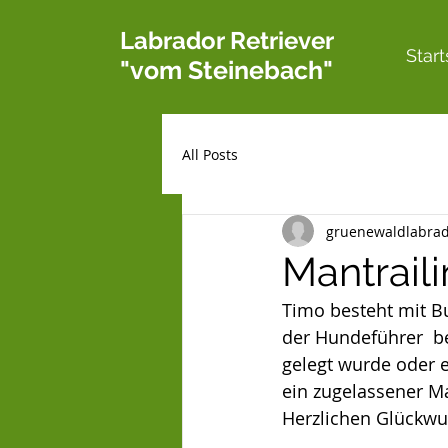
Labrador Retriever
Start
"vom Steinebach"
All Posts
gruenewaldlabra
Mantrail
Timo besteht mit B
der Hundeführer  be
gelegt wurde oder e
ein zugelassener M
Herzlichen Glückwu