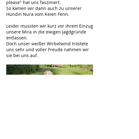
please" hat uns fasziniert.
So kamen wir dann auch zu unserer
Hündin Nura vom Keien Fenn.
Leider mussten wir kurz vor ihrem Einzug
unsere Mira in die ewigen Jagdgründe
entlassen.
Doch unser weißer Wirbelwind tröstete
uns sehr und voller Freude nahmen wir
sie bei uns auf.
Ursprünglich wollte ich sie jagdlich
genauso ausbilden wie Mira. Aber Nura
zeigte uns schnell, dass noch mehr in ihr
steckt.
So trainieren wir neben der jagdlichen
Arbeit viel mit Dummys und treten auch
bei einigen Workingtests an.