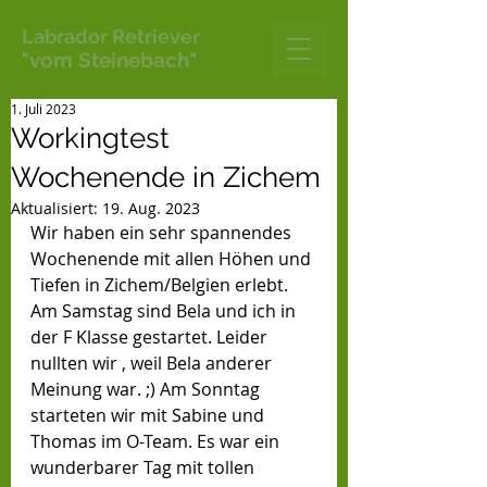
Labrador Retriever
"vom Steinebach"
1. Juli 2023
Workingtest
Wochenende in Zichem
Aktualisiert:
19. Aug. 2023
Wir haben ein sehr spannendes 
Wochenende mit allen Höhen und 
Tiefen in Zichem/Belgien erlebt. 
Am Samstag sind Bela und ich in 
der F Klasse gestartet. Leider 
nullten wir , weil Bela anderer 
Meinung war. ;) Am Sonntag 
starteten wir mit Sabine und 
Thomas im O-Team. Es war ein 
wunderbarer Tag mit tollen 