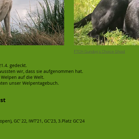
FTCH Gundog´s Choice Ghost
1.4. gedeckt.
wussten wir, dass sie aufgenommen hat.
Welpen auf die Welt.
unten unser Welpentagebuch.
ost
(open), GC’ 22, IWT’21
, GC'23, 3.Platz GC'24